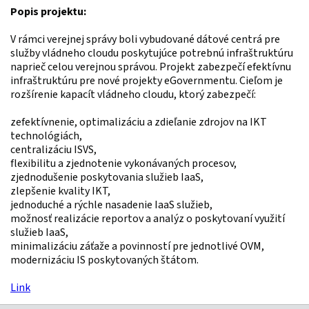
Popis projektu:
V rámci verejnej správy boli vybudované dátové centrá pre 
služby vládneho cloudu poskytujúce potrebnú infraštruktúru 
naprieč celou verejnou správou. Projekt zabezpečí efektívnu 
infraštruktúru pre nové projekty eGovernmentu. Cieľom je 
rozšírenie kapacít vládneho cloudu, ktorý zabezpečí:
zefektívnenie, optimalizáciu a zdieľanie zdrojov na IKT 
technológiách,

centralizáciu ISVS,

flexibilitu a zjednotenie vykonávaných procesov,

zjednodušenie poskytovania služieb IaaS,

zlepšenie kvality IKT,

jednoduché a rýchle nasadenie IaaS služieb,

možnosť realizácie reportov a analýz o poskytovaní využití 
služieb IaaS,

minimalizáciu záťaže a povinností pre jednotlivé OVM,

modernizáciu IS poskytovaných štátom.
Link